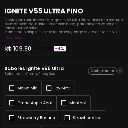
IGNITE V55 ULTRA FINO
Pronto para uso imediato, o Ignite V55 Ultra Black dispensa recarga 
ou manutenção. Basta inalar pelo bocal para ativar o vapor de 
forma automática.

Mantenha o dispositivo em local seco, longe do calor excessivo e 
da luz solar direta.

Leia mais
Não exponha a líquidos, evite quedas e descarte o produto de 
forma responsável após o término da bateria.

R$ 109,90
Produto destinado exclusivamente a maiores de 18 anos. Evite o 
R$ 114,90
-4%
uso em ambientes fechados e mantenha fora do alcance de 
crianças e animais.
Sabores Ignite V55 Ultra
Obrigatórios
Selecione mínimo 1 opções
Melon Mix
Icy Mint
Grape Apple Açai
Menthol
Strawberry Banana
Strawberry Ice